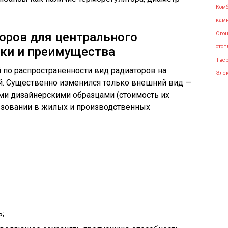
Ком
кам
оров для центрального
Ого
отоп
тки и преимущества
Тве
о распространенности вид радиаторов на
Элек
й. Существенно изменился только внешний вид —
ми дизайнерскими образцами (стоимость их
ьзовании в жилых и производственных
;