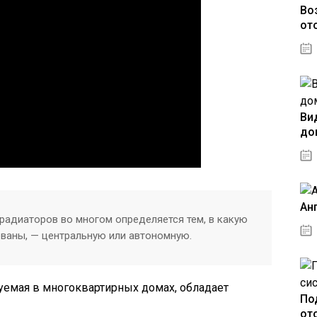
Во
от
Ви
до
Ан
радиаторов во многом определяется тем, в какую
ованы, — центральную или автономную.
уемая в многоквартирных домах, обладает
По
от