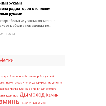
мена радиаторов отопления
оими руками
фортабельные условия зависят не
ько от мебели в помещении, но...
24.11.2023
Метки
ссуары
Биотопливо
Вентилятор
Воздушный
овой насос
Газовый котел
Декорирование
Длинная
вая зажигалка
Длинные спички для розжига
Дымоход
Камин
ова
Дровницы
амины
Кирпичный камин