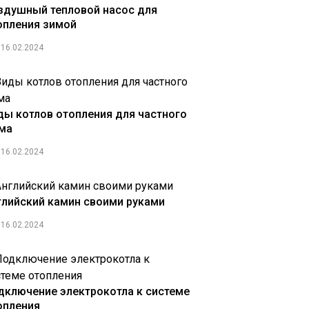
здушный тепловой насос для
опления зимой
16.02.2024
ды котлов отопления для частного
ма
16.02.2024
глийский камин своими руками
16.02.2024
дключение электрокотла к системе
опления