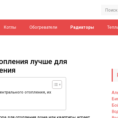
Котлы
Обогреватели
Радиаторы
Тепл
опления лучше для
ения
ентрального отопления, их
Ал
Би
Бо
Во
ра для отопления дома или квартиры играет
Во