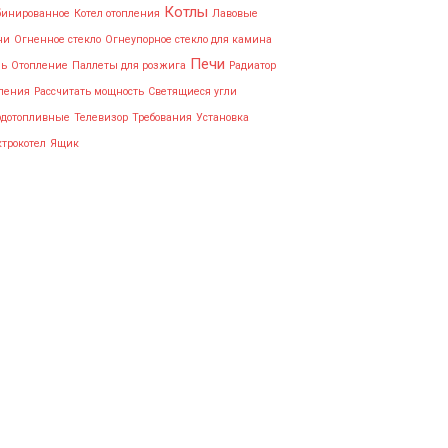
Котлы
бинированное
Котел отопления
Лавовые
ни
Огненное стекло
Огнеупорное стекло для камина
Печи
нь
Отопление
Паллеты для розжига
Радиатор
ления
Рассчитать мощность
Светящиеся угли
рдотопливные
Телевизор
Требования
Установка
трокотел
Ящик