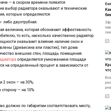
наче — в скором времени появится
на выбор радиатора оказывают и технические
Ка
ия, которые определяются:
би
- либо двухтрубная.
Эфф
зав
я величина, которая обозначает эффективность
секц
ребителю, то есть, насколько качественно радиатор
мощности оказывает влияние наличие окон и
овлены (древесина или пластик), тип дома
ичество внешних стен, площадь помещения.
адиатора
определяется умножением площади
Кр
тся на определенный процент в зависимости от
чт
Воз
и 2 окон — на 30%;
рез
реа
 сторону — на 10%.
во должно по габаритам соответствовать месту,