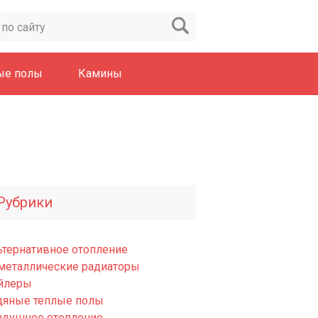
ые полы
Камины
Рубрики
ьтернативное отопление
металлические радиаторы
йлеры
дяные теплые полы
здушное отопление