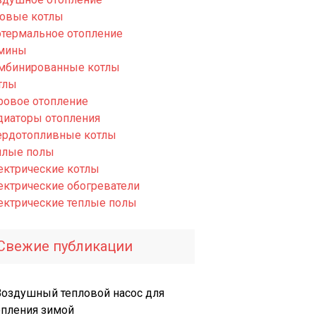
зовые котлы
отермальное отопление
мины
мбинированные котлы
тлы
ровое отопление
диаторы отопления
ердотопливные котлы
плые полы
ектрические котлы
ектрические обогреватели
ектрические теплые полы
Свежие публикации