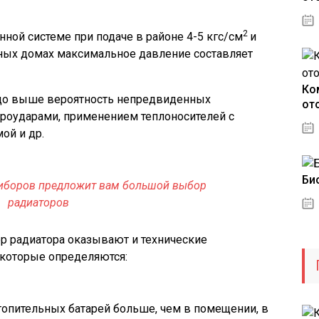
2
ной системе при подаче в районе 4-5 кгс/см
и
тных домах максимальное давление составляет
Ко
здо выше вероятность непредвиденных
от
идроударами, применением теплоносителей с
ой и др.
Би
иборов предложит вам большой выбор
радиаторов
р радиатора оказывают и технические
 которые определяются:
топительных батарей больше, чем в помещении, в