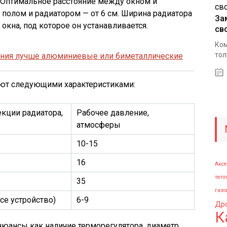
 Оптимальное расстояние между окном и
 полом и радиатором — от 6 см. Ширина радиатора
За
на, под которое он устанавливается.
св
Ком
тол
ения лучше алюминиевые или биметаллические
ют следующими характеристиками:
кции радиатора,
Рабочее давление,
атмосферы
10-15
16
Аксе
тепл
35
газо
все устройство)
6-9
Др
К
 нюансы как наличие терморегулятора, диаметр