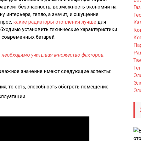
зависит безопасность, возможность экономии на
Га
у интерьера, тепло, а значит, и ощущение
Ге
опрос,
какие радиаторы отопления лучше
для
Ка
обходимо установить технические характеристики
Ко
а современных батарей.
Ко
Па
Ра
 необходимо учитывая множество факторов.
Тв
Те
оважное значение имеют следующие аспекты:
Эл
Эл
, то есть, способность обогреть помещение.
Эл
сплуатации.