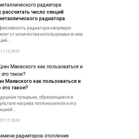
к рассчитать число секций
металлического радиатора
ективность радиатора напрямую
исит от количества используемых в нем
ий....
11.12.2023
ан Маевского как пользоваться и
о это такое?
душные пузырьки, образующиеся в
ультате нагрева теплоносителя и его
кцией...
07.11.2023