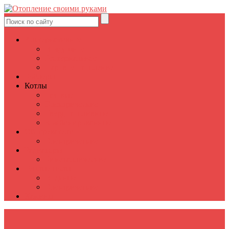
Альтернативное
Воздушное
Геотермальное
Паровое отопление
Бойлеры
Котлы
Газовые
Электрические
Твердотопливные
Комбинированные
Обогреватели
Электрические
Радиаторы
Биметаллические
Теплые полы
Водяные
Электрические
Камины