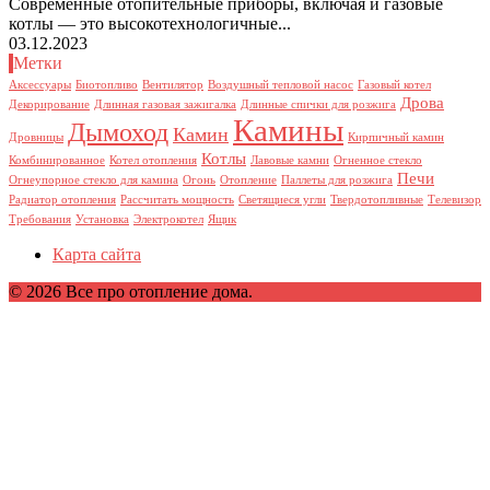
Современные отопительные приборы, включая и газовые
котлы — это высокотехнологичные...
03.12.2023
Метки
Аксессуары
Биотопливо
Вентилятор
Воздушный тепловой насос
Газовый котел
Дрова
Декорирование
Длинная газовая зажигалка
Длинные спички для розжига
Камины
Дымоход
Камин
Дровницы
Кирпичный камин
Котлы
Комбинированное
Котел отопления
Лавовые камни
Огненное стекло
Печи
Огнеупорное стекло для камина
Огонь
Отопление
Паллеты для розжига
Радиатор отопления
Рассчитать мощность
Светящиеся угли
Твердотопливные
Телевизор
Требования
Установка
Электрокотел
Ящик
Карта сайта
© 2026 Все про отопление дома.