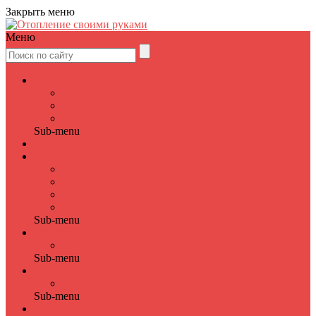
Закрыть меню
Меню
Альтернативное
Воздушное
Геотермальное
Паровое отопление
Sub-menu
Бойлеры
Котлы
Газовые
Электрические
Твердотопливные
Комбинированные
Sub-menu
Обогреватели
Электрические
Sub-menu
Радиаторы
Биметаллические
Sub-menu
Теплые полы