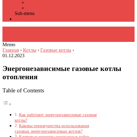
Водяные
Электрические
Sub-menu
Камины
Меню
Главная
›
Котлы
›
Газовые котлы
›
01.12.2023
Энергонезависимые газовые котлы
отопления
Table of Contents
Как работают энергонезависимые газовые
котлы?
Каковы преимущества использования
газовых энергонезависимых котлов?
Ключевые моменты монтажных работ