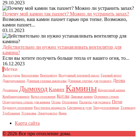
29.10.2023
Почему мой камин так пахнет? Можно ли устранить запах?
Возможно, ваш камин пахнет гарью при топке. Возможно,
камин пахнет...
03.11.2023
Действительно ли нужно устанавливать вентилятор для
камина?
Если вы хотите получить больше тепла от вашего огня, то...
16.12.2023
Метки
Аксессуары
Биотопливо
Вентилятор
Воздушный тепловой насос
Газовый котел
Дрова
Декорирование
Длинная газовая зажигалка
Длинные спички для розжига
Камины
Дымоход
Камин
Дровницы
Кирпичный камин
Котлы
Комбинированное
Котел отопления
Лавовые камни
Огненное стекло
Печи
Огнеупорное стекло для камина
Огонь
Отопление
Паллеты для розжига
Радиатор отопления
Рассчитать мощность
Светящиеся угли
Твердотопливные
Телевизор
Требования
Установка
Электрокотел
Ящик
Карта сайта
© 2026 Все про отопление дома.