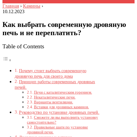
Главная
›
Камины
›
10.12.2023
Как выбрать современную дровяную
печь и не переплатить?
Table of Contents
Почему стоит выбрать современную
дровяную печь для своего дома
Принцип работы современных дровяных
печей.
Печи с каталитическим горением.
Некаталитические печи.
Варианты вентиляции.
Вставки для дровяных каминов.
Руководство по установке дровяных печей.
Сможете ли вы выполнить установку
самостоятельно?
Правильные шаги по установке
дровяной печи.