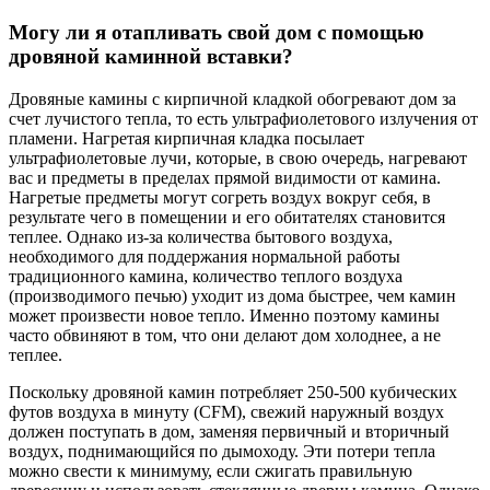
Могу ли я отапливать свой дом с помощью
дровяной каминной вставки?
Дровяные камины с кирпичной кладкой обогревают дом за
счет лучистого тепла, то есть ультрафиолетового излучения от
пламени. Нагретая кирпичная кладка посылает
ультрафиолетовые лучи, которые, в свою очередь, нагревают
вас и предметы в пределах прямой видимости от камина.
Нагретые предметы могут согреть воздух вокруг себя, в
результате чего в помещении и его обитателях становится
теплее. Однако из-за количества бытового воздуха,
необходимого для поддержания нормальной работы
традиционного камина, количество теплого воздуха
(производимого печью) уходит из дома быстрее, чем камин
может произвести новое тепло. Именно поэтому камины
часто обвиняют в том, что они делают дом холоднее, а не
теплее.
Поскольку дровяной камин потребляет 250-500 кубических
футов воздуха в минуту (CFM), свежий наружный воздух
должен поступать в дом, заменяя первичный и вторичный
воздух, поднимающийся по дымоходу. Эти потери тепла
можно свести к минимуму, если сжигать правильную