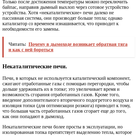
Только после достижения температуры можно переключить
байпас, направив дымный выхлоп через сотовое устройство
устройства. Хотя «некаталитические» печи далеко не
пассивная система, они производят больше тепла; однако
катализатор со временем изнашивается, что приводит к
необходимости его замены.
Читать:
Почему в дымоходе возникает обратная тяга
и как с ней бороться
Некаталитические печи.
Печи, в которых не используется каталитический компонент,
сжигают отработанные газы с помощью перегородки, чтобы
дольше удерживать их в топке; это увеличивает время и
возможность сгорания отработанных газов. Кроме того,
введение дополнительного вторичного подогретого воздуха и
изоляция топки (для оптимизации розжига) приводит к тому,
что большая часть отработанных газов сгорает еще до того,
как они попадают в дымоход.
Некаталитические печи более просты в эксплуатации, но
изолированная топка препятствует выделению тепла, которое