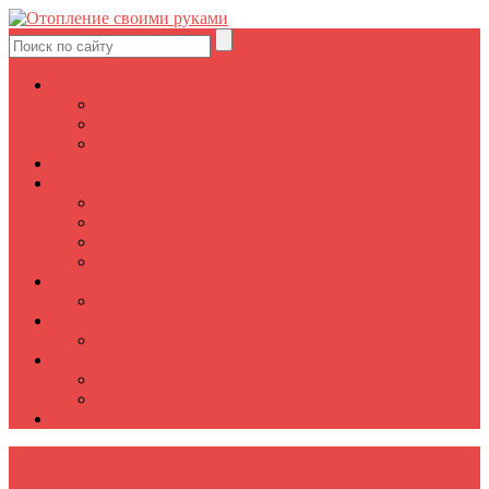
Альтернативное
Воздушное
Геотермальное
Паровое отопление
Бойлеры
Котлы
Газовые
Электрические
Твердотопливные
Комбинированные
Обогреватели
Электрические
Радиаторы
Биметаллические
Теплые полы
Водяные
Электрические
Камины