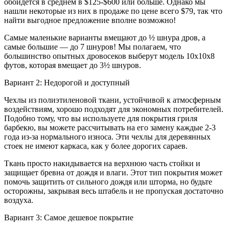
обойдется в среднем в $125-$600 или больше. Однако мы
нашли некоторые из них в продаже по цене всего $79, так что
найти выгодное предложение вполне возможно!
Самые маленькие варианты вмещают до ½ шнура дров, а
самые большие — до 7 шнуров! Мы полагаем, что
большинство опытных дровосеков выберут модель 10x10x8
футов, которая вмещает до 3½ шнуров.
Вариант 2: Недорогой и доступный
Чехлы из полиэтиленовой ткани, устойчивой к атмосферным
воздействиям, хорошо подходят для экономных потребителей.
Подобно тому, что вы используете для покрытия гриля
барбекю, вы можете рассчитывать на его замену каждые 2-3
года из-за нормального износа. Эти чехлы для деревянных
стоек не имеют каркаса, как у более дорогих сараев.
Ткань просто накидывается на верхнюю часть стойки и
защищает бревна от дождя и влаги. Этот тип покрытия может
помочь защитить от сильного дождя или шторма, но будьте
осторожны, закрывая весь штабель и не пропуская достаточно
воздуха.
Вариант 3: Самое дешевое покрытие