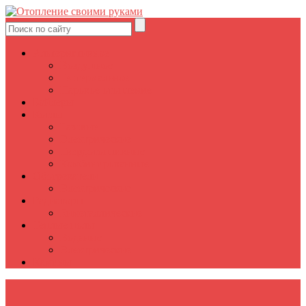
Альтернативное
Воздушное
Геотермальное
Паровое отопление
Бойлеры
Котлы
Газовые
Электрические
Твердотопливные
Комбинированные
Обогреватели
Электрические
Радиаторы
Биметаллические
Теплые полы
Водяные
Электрические
Камины