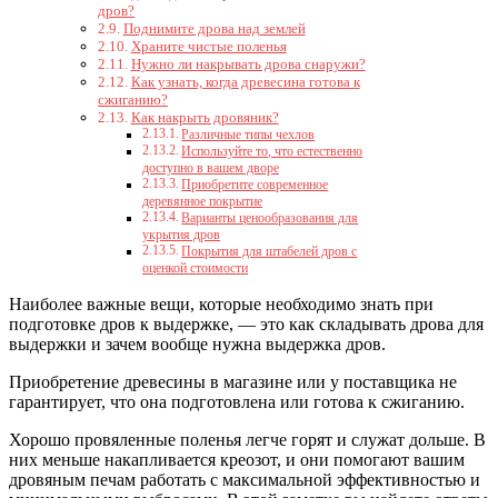
дров?
Поднимите дрова над землей
Храните чистые поленья
Нужно ли накрывать дрова снаружи?
Как узнать, когда древесина готова к
сжиганию?
Как накрыть дровяник?
Различные типы чехлов
Используйте то, что естественно
доступно в вашем дворе
Приобретите современное
деревянное покрытие
Варианты ценообразования для
укрытия дров
Покрытия для штабелей дров с
оценкой стоимости
Наиболее важные вещи, которые необходимо знать при
подготовке дров к выдержке, — это как складывать дрова для
выдержки и зачем вообще нужна выдержка дров.
Приобретение древесины в магазине или у поставщика не
гарантирует, что она подготовлена или готова к сжиганию.
Хорошо провяленные поленья легче горят и служат дольше. В
них меньше накапливается креозот, и они помогают вашим
дровяным печам работать с максимальной эффективностью и