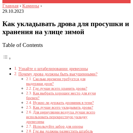
Главная
›
Камины
›
29.10.2023
Как укладывать дрова для просушки и
хранения на улице зимой
Table of Contents
Узнайте о штабелировании древесины
Почему дрова должны быть высушенными?
Сколько времени требуется для
выдержки дров?
Где лучше всего хранить дрова?
Как выбрать хорошее место для кучи
бревен?
Нужно ли держать дровяник в тени?
Как лучше всего укладывать дрова?
Для циркуляции воздуха лучше всего
использовать перекрестную укладку
древесины
Используйте забор для опоры
Где вы должны разместить штабель