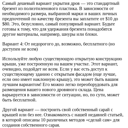
Самый дешевый вариант укрытия дров — это стандартный
брезент из полиэтиленового пластика. В зависимости от
необходимого размера, выбранной марки и ваших личных
предпочтений по качеству брезента вы заплатите от $10 до
$80. Это, безусловно, самый популярный вариант. Будьте
готовы к тому, что для удержания брезента понадобятся
другие материалы, например, шнуры или блоки.
Вариант 4: От недорогого до, возможно, бесплатного (но
доступен не всем)
Используйте любую существующую открытую конструкцию
крыши, уже построенную на вашем участке. Этот вариант,
очевидно, подойдет не всем. Если у вас есть доступ к
существующему зданию с открытым фасадом (еще лучше,
если оно имеет наклонную крышу), это может быть вашим
лучшим вариантом! Его можно легко переоборудовать для
размещения вашего нового дровяного склада. Цена
варьируется в зависимости от ситуации, но, по сути, может
быть бесплатной.
Другой вариант — построить свой собственный сарай с
крышей или без нее. Ознакомьтесь с нашей недавней статьей,
в которой описаны 10 различных методов «сделай сам» для
создания собственного сарая.